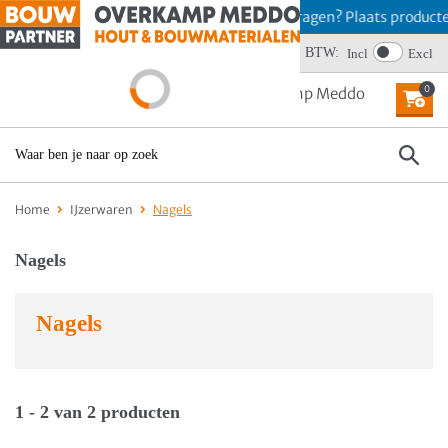
Offerte aanvragen? Plaats producte
BTW:
Wij scoren een 4,6
Incl
Excl
0
MENU
Home
IJzerwaren
Nagels
Nagels
Nagels
1 - 2 van 2 producten