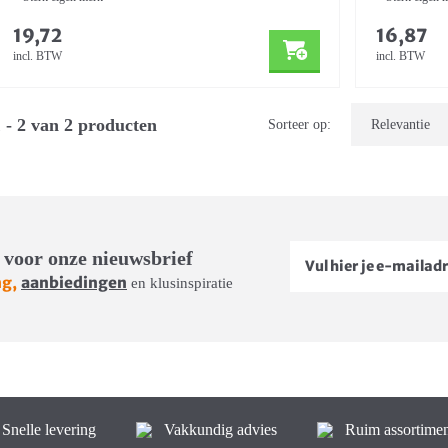
19,72
16,87
incl. BTW
incl. BTW
 - 2 van 2 producten
Sorteer op:
 voor onze nieuwsbrief
ng,
aanbiedingen
en klusinspiratie
Snelle levering
Vakkundig advies
Ruim assortimen