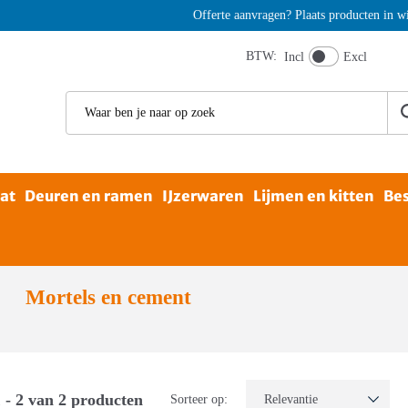
Offerte aanvragen? Plaats producten in win
BTW:
Incl
Excl
aat
Deuren en ramen
IJzerwaren
Lijmen en kitten
Bes
Mortels en cement
 - 2 van 2 producten
Sorteer op: