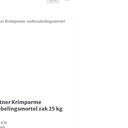
rtner Krimparme
belingsmortel zak 25 kg
e K50
merk