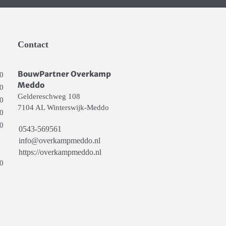
Contact
BouwPartner Overkamp
00
Meddo
00
Geldereschweg 108
00
7104 AL Winterswijk-Meddo
00
00
0543-569561
info@overkampmeddo.nl
https://overkampmeddo.nl
00