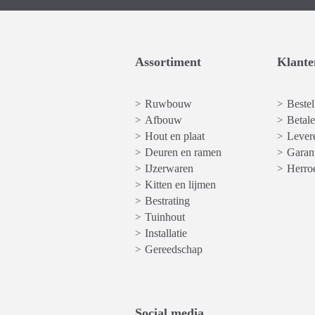
Assortiment
Klante
Ruwbouw
Bestel
>
>
Afbouw
Betal
>
>
Hout en plaat
Levere
>
>
Deuren en ramen
Garan
>
>
IJzerwaren
Herro
>
>
Kitten en lijmen
>
Bestrating
>
Tuinhout
>
Installatie
>
Gereedschap
>
Social media