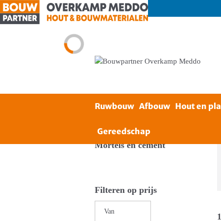
Ruwbouw
Afbouw
Hout en pl
Home
Ruwbouw
Mortels en cement
Gereedschap
Mortels en cement
Filteren op prijs
1