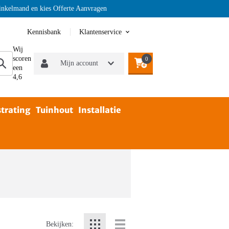
kelmand en kies Offerte Aanvragen
Kennisbank
Klantenservice
Wij
scoren
0
Mijn account
een
4,6
trating
Tuinhout
Installatie
Bekijken: