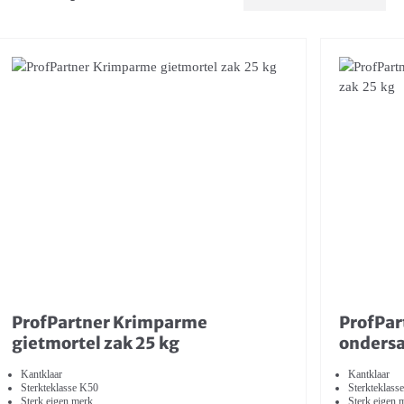
ProfPartner Krimparme
ProfPa
gietmortel zak 25 kg
ondersa
Kantklaar
Kantklaar
Sterkteklasse K50
Sterkteklass
Sterk eigen merk
Sterk eigen 