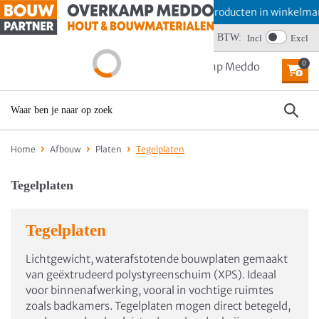
Offerte aanvragen? Plaats producten in winkelmand
Wij scoren een 4,6
BTW:
Incl
Excl
0
MENU
Home
Afbouw
Platen
Tegelplaten
Tegelplaten
Tegelplaten
Lichtgewicht, waterafstotende bouwplaten gemaakt
van geëxtrudeerd polystyreenschuim (XPS). Ideaal
voor binnenafwerking, vooral in vochtige ruimtes
zoals badkamers. Tegelplaten mogen direct betegeld,