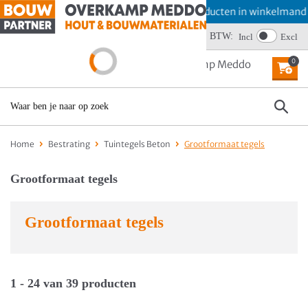
Offerte aanvragen? Plaats producten in winkelmand en kie
Wij scoren een 4,6
BTW:
Incl
Excl
0
MENU
Home
Bestrating
Tuintegels Beton
Grootformaat tegels
Grootformaat tegels
Grootformaat tegels
1 - 24 van 39 producten