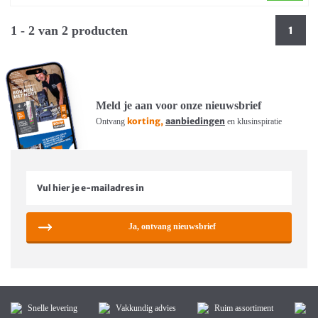
1 - 2 van 2 producten
1
Meld je aan voor onze nieuwsbrief
korting,
aanbiedingen
Ontvang
en klusinspiratie
Ja, ontvang nieuwsbrief
Snelle levering
Vakkundig advies
Ruim assortiment
K