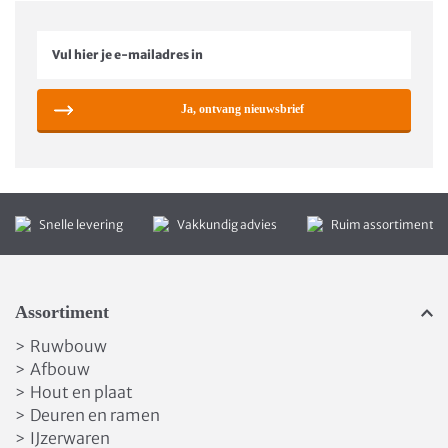
Ja, ontvang nieuwsbrief
Snelle levering
Vakkundig advies
Ruim assortiment
Assortiment
Ruwbouw
>
Afbouw
>
Hout en plaat
>
Deuren en ramen
>
IJzerwaren
>