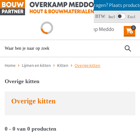
Offerte aanvragen? Plaats product
Wij scoren een 4,6
BTW:
Incl
Excl
0
MENU
Home
Lijmen en kitten
Kitten
Overige kitten
Overige kitten
Overige kitten
0 - 0 van 0 producten