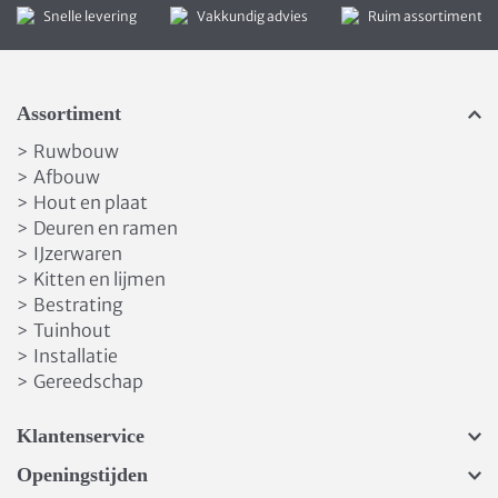
Snelle levering
Vakkundig advies
Ruim assortiment
Assortiment
Ruwbouw
>
Afbouw
>
Hout en plaat
>
Deuren en ramen
>
IJzerwaren
>
Kitten en lijmen
>
Bestrating
>
Tuinhout
>
Installatie
>
Gereedschap
>
Klantenservice
Openingstijden