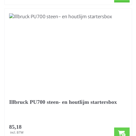
Illbruck PU700 steen- en houtlijm startersbox
85,18
incl. BTW