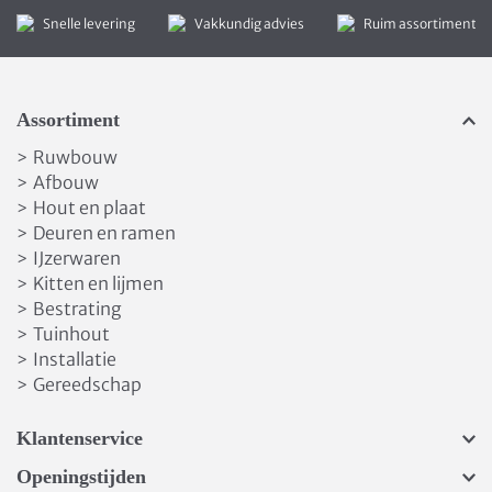
Snelle levering
Vakkundig advies
Ruim assortiment
Assortiment
Ruwbouw
>
Afbouw
>
Hout en plaat
>
Deuren en ramen
>
IJzerwaren
>
Kitten en lijmen
>
Bestrating
>
Tuinhout
>
Installatie
>
Gereedschap
>
Klantenservice
Openingstijden