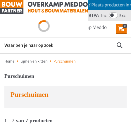
Offerte aanvragen? Plaats producten in w
BTW:
Incl
Excl
Wij scoren een 4,6
0
MENU
Home
Lijmen en kitten
Purschuimen
Purschuimen
Purschuimen
1 - 7 van 7 producten