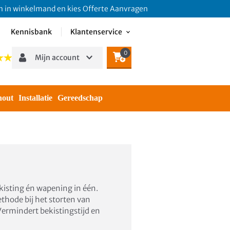
n winkelmand en kies Offerte Aanvragen
Kennisbank
Klantenservice
0
Mijn account
hout
Installatie
Gereedschap
ekisting én wapening in één.
thode bij het storten van
Vermindert bekistingstijd en