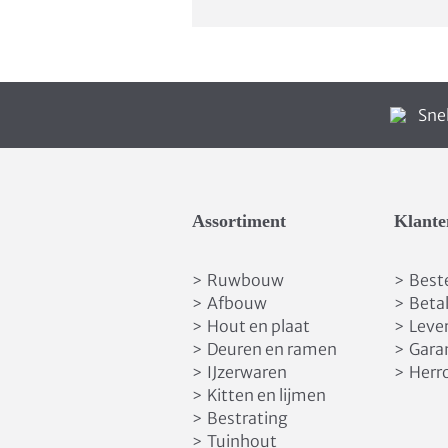
Snel
Assortiment
Klante
Ruwbouw
Best
>
>
Afbouw
Beta
>
>
Hout en plaat
Leve
>
>
Deuren en ramen
Gara
>
>
IJzerwaren
Herr
>
>
Kitten en lijmen
>
Bestrating
>
Tuinhout
>