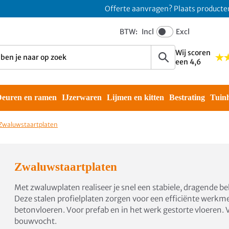
Offerte aanvragen? Plaats producten i
BTW:
Incl
Excl
Wij scoren
een 4,6
euren en ramen
IJzerwaren
Lijmen en kitten
Bestrating
Tuin
Zwaluwstaartplaten
Zwaluwstaartplaten
Met zwaluwplaten realiseer je snel een stabiele, dragende b
Deze stalen profielplaten zorgen voor een efficiënte werkme
betonvloeren. Voor prefab en in het werk gestorte vloeren. 
bouwvocht.