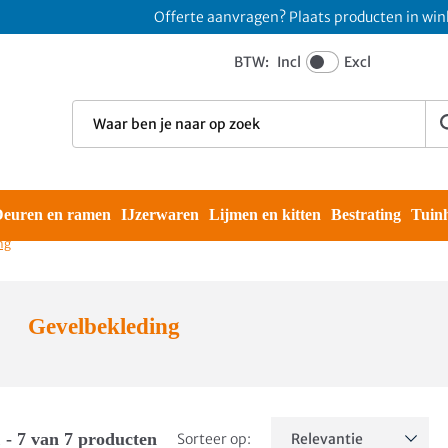
Offerte aanvragen? Plaats producten in winkelm
BTW:
Incl
Excl
euren en ramen
IJzerwaren
Lijmen en kitten
Bestrating
Tuin
ng
Gevelbekleding
 - 7 van 7 producten
Sorteer op: