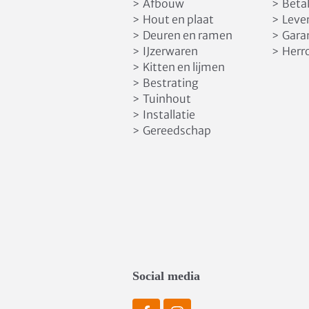
Afbouw
Beta
>
>
Hout en plaat
Leve
>
>
Deuren en ramen
Gara
>
>
IJzerwaren
Herr
>
>
Kitten en lijmen
>
Bestrating
>
Tuinhout
>
Installatie
>
Gereedschap
>
Social media