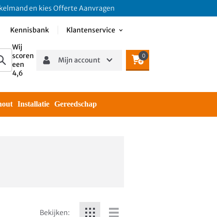
and en kies Offerte Aanvragen
Kennisbank
Klantenservice
Wij
scoren
0
Mijn account
een
4,6
hout
Installatie
Gereedschap
Bekijken: