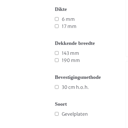
Dikte
6 mm
17 mm
Dekkende breedte
143 mm
190 mm
Bevestigingsmethode
30 cm h.o.h.
Soort
Gevelplaten