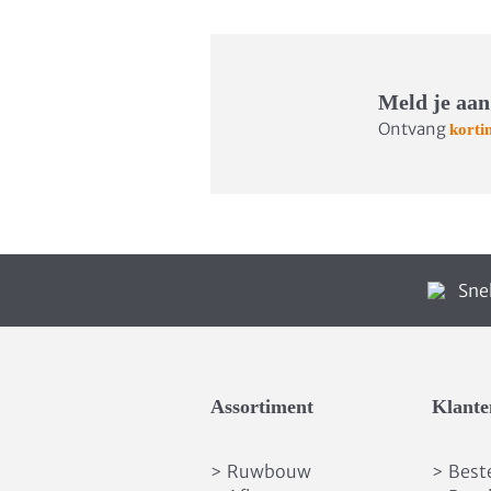
Meld je aan
Ontvang
korti
Snel
Assortiment
Klante
Ruwbouw
Best
>
>