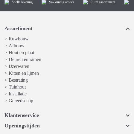
Snelle levering
Vakkundig advies
Ruim assortiment
K
Assortiment
Ruwbouw
>
Afbouw
>
Hout en plaat
>
Deuren en ramen
>
IJzerwaren
>
Kitten en lijmen
>
Bestrating
>
Tuinhout
>
Installatie
>
Gereedschap
>
Klantenservice
Openingstijden