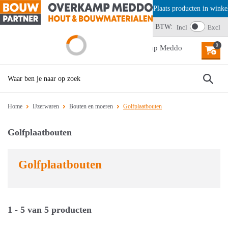
Offerte aanvragen? Plaats producten in winkel
Wij scoren een 4,6
BTW:
Incl
Excl
0
MENU
Home
IJzerwaren
Bouten en moeren
Golfplaatbouten
Golfplaatbouten
Golfplaatbouten
1 - 5 van 5 producten