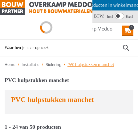
Offerte aanvragen? Plaats producten in winkelmand en ki
Wij scoren een 4,6
BTW:
Incl
Excl
0
MENU
Home
Installatie
Riolering
PVC hulpstukken manchet
PVC hulpstukken manchet
PVC hulpstukken manchet
1 - 24 van 50 producten