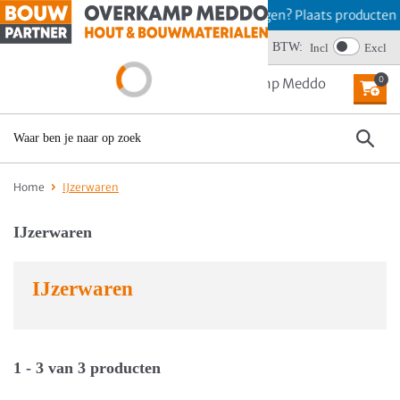
Offerte aanvragen? Plaats producten i
BTW:
Wij scoren een 4,6
Incl
Excl
0
MENU
Home
IJzerwaren
IJzerwaren
IJzerwaren
1 - 3 van 3 producten