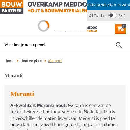
Offerte aanvragen? Plaats producten in winke
Wij scoren een 4,6
BTW:
Incl
Excl
0
MENU
Home
Hout en plaat
Meranti
Meranti
Meranti
A-kwaliteit Meranti hout.
Meranti is een van de
meest bekende hardhoutsoorten in Nederland en is
in verschillende maten leverbaar. Meranti is goed te
bewerken met zowel handgereedschap als machines.