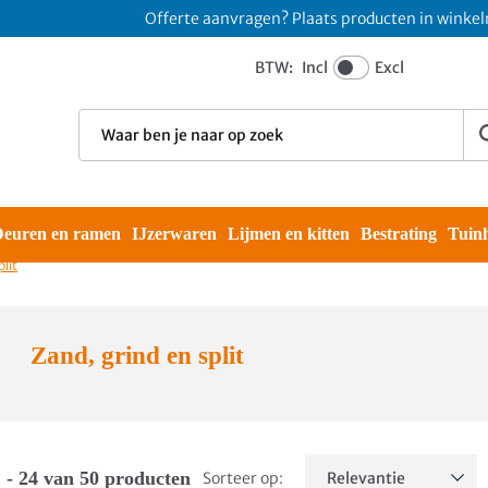
Offerte aanvragen? Plaats producten in winkelmand e
BTW:
Incl
Excl
euren en ramen
IJzerwaren
Lijmen en kitten
Bestrating
Tuin
lit
Zand, grind en split
 - 24 van 50 producten
Sorteer op: