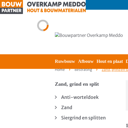
Ruwbouw
Afbouw
Hout en plaat
D
Home
Bestrating
Zand, grind en sp
Zand, grind en split
Anti-worteldoek
Zand
Siergrind en splitten
1