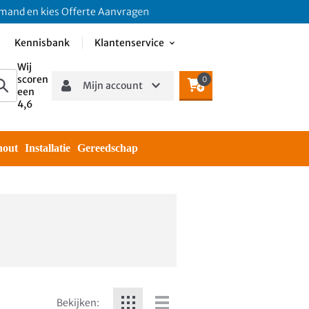
n kies Offerte Aanvragen
Kennisbank
Klantenservice
Wij
scoren
0
Mijn account
een
4,6
hout
Installatie
Gereedschap
Bekijken: