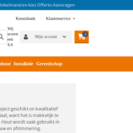
mand en kies Offerte Aanvragen
Kennisbank
Klantenservice
Wij
scoren
0
Mijn account
een
4,6
nhout
Installatie
Gereedschap
ect geschikt en kwalitatief
aal, want het is makkelijk te
. Hout wordt vaak gebruikt in
ouw en aftimmering.