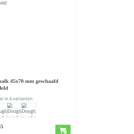
balk 45x70 mm geschaafd
deld
ar in 4 varianten
55