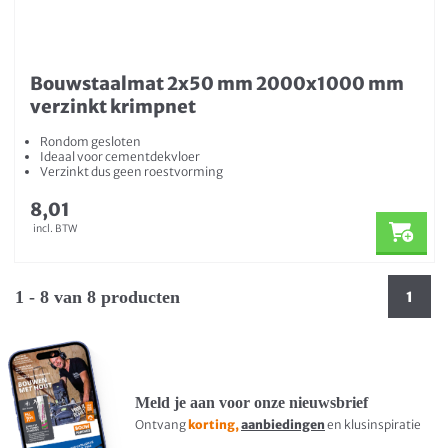
Bouwstaalmat 2x50 mm 2000x1000 mm
verzinkt krimpnet
Rondom gesloten
Ideaal voor cementdekvloer
Verzinkt dus geen roestvorming
8,01
incl. BTW
1 - 8 van 8 producten
1
Meld je aan voor onze nieuwsbrief
Ontvang
korting,
aanbiedingen
en klusinspiratie