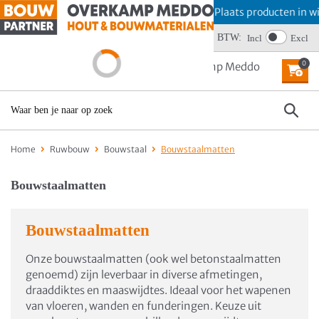
Offerte aanvragen? Plaats producten in win
Wij scoren een 4,6
BTW:
Incl
Excl
0
MENU
Home
Ruwbouw
Bouwstaal
Bouwstaalmatten
Bouwstaalmatten
Bouwstaalmatten
Onze bouwstaalmatten (ook wel
betonstaalmatten
genoemd) zijn leverbaar in diverse afmetingen,
draaddiktes en maaswijdtes. Ideaal voor het wapenen
van vloeren, wanden en funderingen. Keuze uit