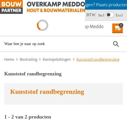
Offerte aanvragen? Plaats producten
Wij scoren een 4,6
BTW:
Incl
Excl
0
MENU
Home
Bestrating
Kantopsluitingen
Kunststof randbegrenzing
Kunststof randbegrenzing
Kunststof randbegrenzing
1 - 2 van 2 producten