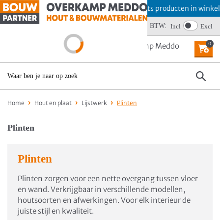
Offerte aanvragen? Plaats producten in winkelma
BTW:
Wij scoren een 4,6
Incl
Excl
0
MENU
Home
Hout en plaat
Lijstwerk
Plinten
Plinten
Plinten
Plinten zorgen voor een nette overgang tussen vloer
en wand. Verkrijgbaar in verschillende modellen,
houtsoorten en afwerkingen. Voor elk interieur de
juiste stijl en kwaliteit.