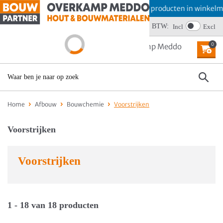
Offerte aanvragen? Plaats producten in winkelmand 
BTW:
Wij scoren een 4,6
Incl
Excl
0
MENU
Home
Afbouw
Bouwchemie
Voorstrijken
Voorstrijken
Voorstrijken
1 - 18 van 18 producten