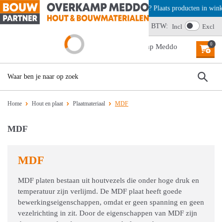
Offerte aanvragen? Plaats producten in wink
BTW:
Wij scoren een 4,6
Incl
Excl
0
MENU
Home
Hout en plaat
Plaatmateriaal
MDF
MDF
MDF
MDF platen bestaan uit houtvezels die onder hoge druk en
temperatuur zijn verlijmd. De MDF plaat heeft goede
bewerkingseigenschappen, omdat er geen spanning en geen
vezelrichting in zit. Door de eigenschappen van MDF zijn