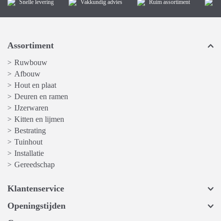
Snelle levering
Vakkundig advies
Ruim assortiment
K
Assortiment
Ruwbouw
>
Afbouw
>
Hout en plaat
>
Deuren en ramen
>
IJzerwaren
>
Kitten en lijmen
>
Bestrating
>
Tuinhout
>
Installatie
>
Gereedschap
>
Klantenservice
Openingstijden