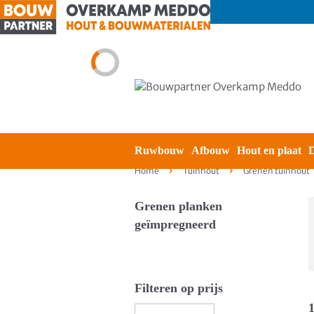
Ruwbouw
Afbouw
Hout en plaat
D
Home
Tuinhout
Grenen tuinhout
Grenen planken
geïmpregneerd
Filteren op prijs
1