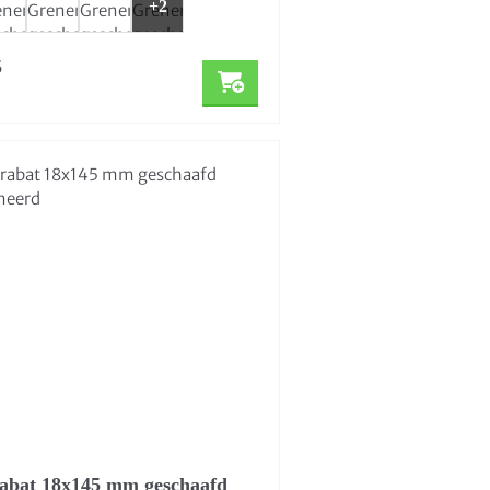
+2
5
abat 18x145 mm geschaafd