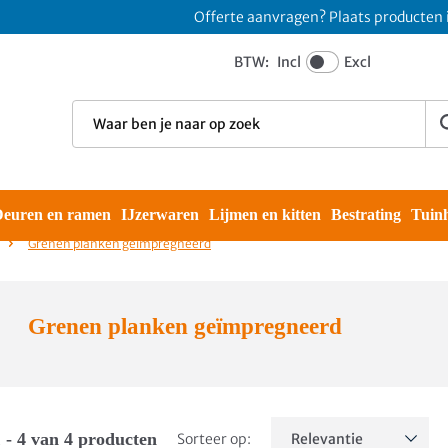
Offerte aanvragen? Plaats producten in w
BTW:
Incl
Excl
euren en ramen
IJzerwaren
Lijmen en kitten
Bestrating
Tuin
Grenen planken geïmpregneerd
Grenen planken geïmpregneerd
 - 4 van 4 producten
Sorteer op: