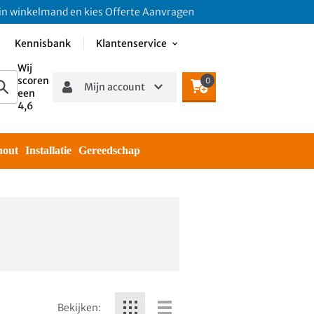
inkelmand en kies Offerte Aanvragen
Kennisbank
Klantenservice
Wij
scoren
0
Mijn account
een
4,6
hout
Installatie
Gereedschap
Bekijken: