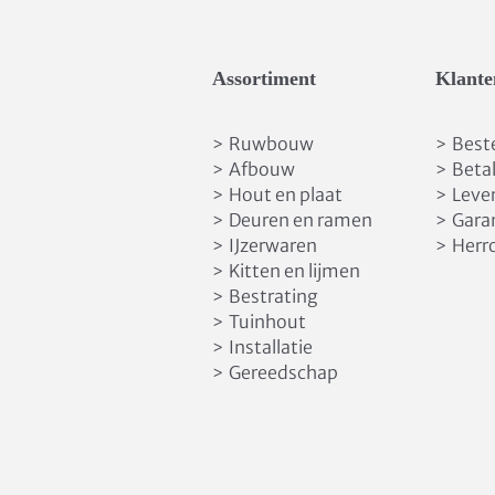
Assortiment
Klante
Ruwbouw
Best
>
>
Afbouw
Beta
>
>
Hout en plaat
Leve
>
>
Deuren en ramen
Gara
>
>
IJzerwaren
Herr
>
>
Kitten en lijmen
>
Bestrating
>
Tuinhout
>
Installatie
>
Gereedschap
>