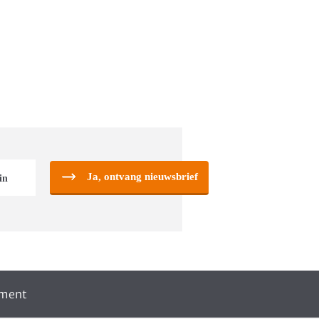
Ja, ontvang nieuwsbrief
iment