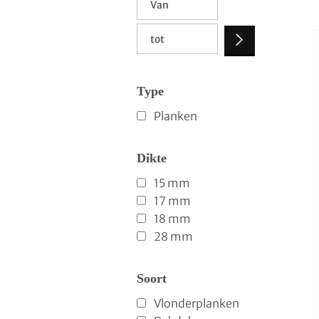
Type
Planken
Dikte
15 mm
17 mm
18 mm
28 mm
Soort
Vlonderplanken