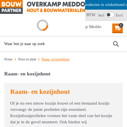
Offerte aanvragen? Plaats producten in winkelmand en ki
Wij scoren een 4,6
BTW:
Incl
Excl
0
MENU
Home
Hout en plaat
Raam- en kozijnhout
Raam- en kozijnhout
Raam- en kozijnhout
Of je nu een nieuw kozijn bouwt of een bestaand kozijn
vervangt: de juiste profielen zijn essentieel.
Kozijnhoutprofielen vormen het vaste deel van het kozijn
dat je in de gevel monteert. Ook bieden wij