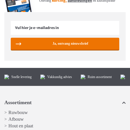
korting,
aanbiedingen
Ontvang
en klusinspiratie
Ja, ontvang nieuwsbrief
Snelle levering
Vakkundig advies
Ruim assortiment
K
Assortiment
Ruwbouw
>
Afbouw
>
Hout en plaat
>