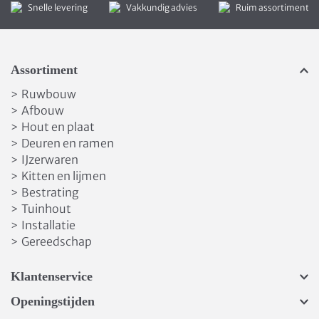
Snelle levering
Vakkundig advies
Ruim assortiment
Assortiment
Ruwbouw
>
Afbouw
>
Hout en plaat
>
Deuren en ramen
>
IJzerwaren
>
Kitten en lijmen
>
Bestrating
>
Tuinhout
>
Installatie
>
Gereedschap
>
Klantenservice
Openingstijden