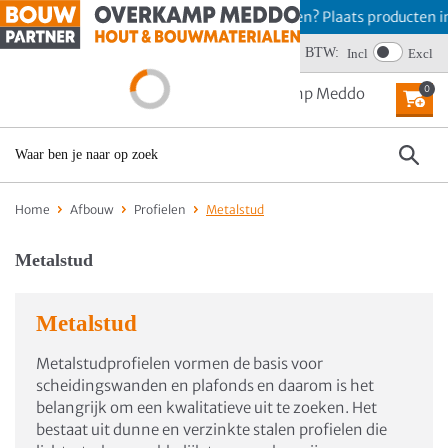
Offerte aanvragen? Plaats producten in 
Wij scoren een 4,6
BTW:
Incl
Excl
0
MENU
Home
Afbouw
Profielen
Metalstud
Metalstud
Metalstud
Metalstudprofielen vormen de basis voor
scheidingswanden en plafonds en daarom is het
belangrijk om een kwalitatieve uit te zoeken. Het
bestaat uit dunne en verzinkte stalen profielen die