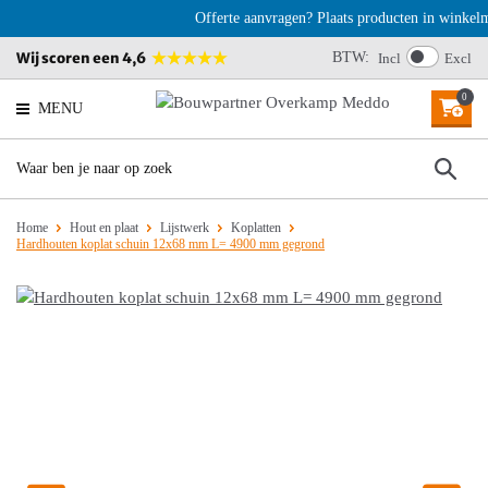
Offerte aanvragen? Plaats producten in winkelman
Wij scoren een 4,6
BTW:
Incl
Excl
0
MENU
Home
Hout en plaat
Lijstwerk
Koplatten
Hardhouten koplat schuin 12x68 mm L= 4900 mm gegrond