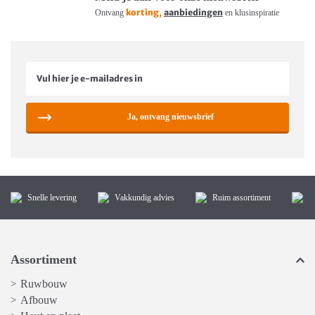
korting,
aanbiedingen
Ontvang
en klusinspiratie
Ja, ontvang nieuwsbrief
Snelle levering
Vakkundig advies
Ruim assortiment
K
Assortiment
Ruwbouw
>
Afbouw
>