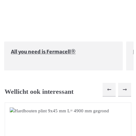
All you need is Fermacell®
D
Wellicht ook interessant