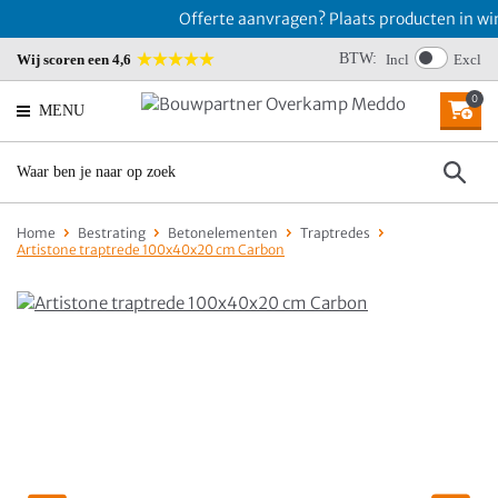
Offerte aanvragen? Plaats producten in win
BTW:
Wij scoren een 4,6
Incl
Excl
0
MENU
Home
Bestrating
Betonelementen
Traptredes
Artistone traptrede 100x40x20 cm Carbon