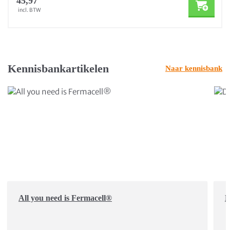
45,97
incl. BTW
Kennisbankartikelen
Naar kennisbank
All you need is Fermacell®
D