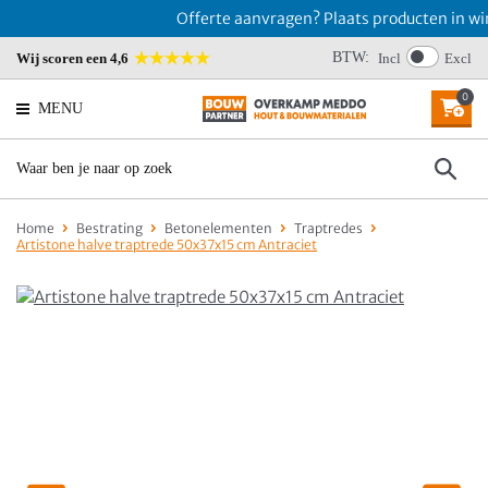
Offerte aanvragen? Plaats producten in win
BTW:
Wij scoren een 4,6
Incl
Excl
0
MENU
Home
Bestrating
Betonelementen
Traptredes
Artistone halve traptrede 50x37x15 cm Antraciet