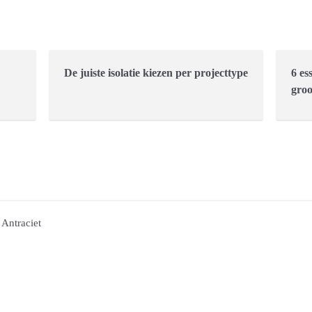
De juiste isolatie kiezen per projecttype
6 es
groo