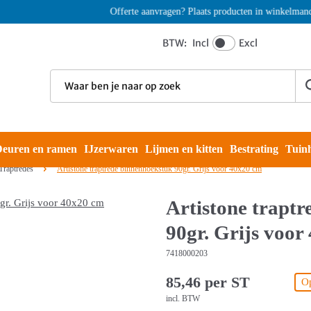
Offerte aanvragen? Plaats producten in winkelmand en k
BTW:
Incl
Excl
euren en ramen
IJzerwaren
Lijmen en kitten
Bestrating
Tuin
Traptredes
Artistone traptrede binnenhoekstuk 90gr. Grijs voor 40x20 cm
Artistone trapt
90gr. Grijs voor
7418000203
85,46 per ST
Op
incl. BTW