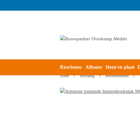
Ruwbouw
Afbouw
Hout en plaat
D
Home
Bestrating
Betonelementen