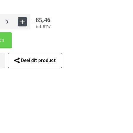
85,46
=
incl. BTW
en
Deel dit product