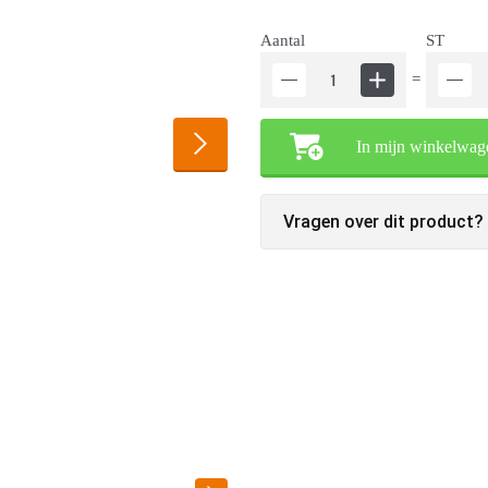
Aantal
ST
=
In mijn winkelwag
Vragen over dit product?