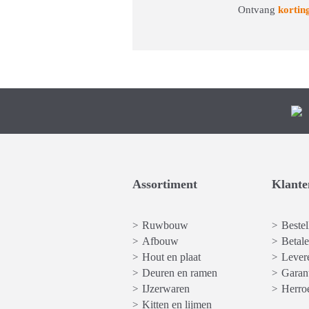
Ontvang
kortin
Assortiment
Klante
Ruwbouw
Bestel
>
>
Afbouw
Betal
>
>
Hout en plaat
Levere
>
>
Deuren en ramen
Garan
>
>
IJzerwaren
Herro
>
>
Kitten en lijmen
>