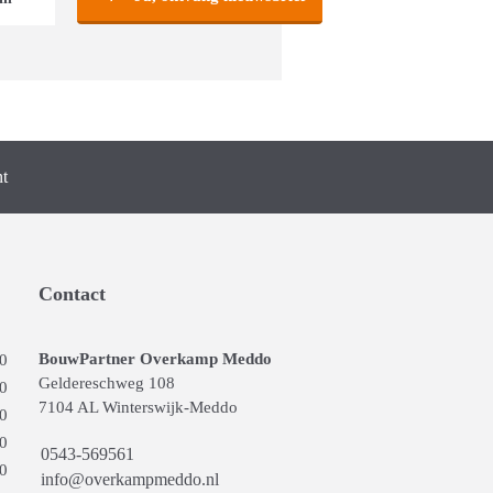
t
Contact
BouwPartner Overkamp Meddo
00
Geldereschweg 108
00
7104 AL Winterswijk-Meddo
00
00
0543-569561
00
info@overkampmeddo.nl