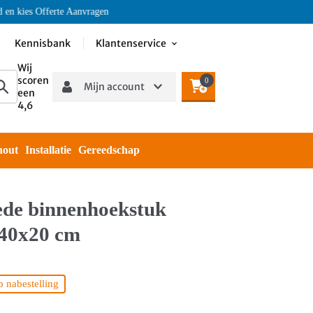
ies Offerte Aanvragen
Kennisbank
Klantenservice
Wij
scoren
0
Mijn account
een
4,6
hout
Installatie
Gereedschap
rede binnenhoekstuk
 40x20 cm
 nabestelling