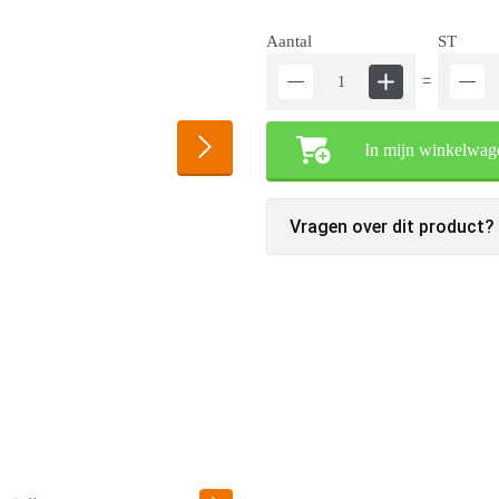
Aantal
ST
=
In mijn winkelwag
Vragen over dit product?