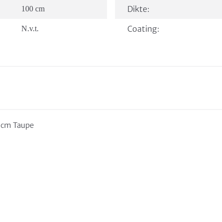
Dikte:
100 cm
Coating:
N.v.t.