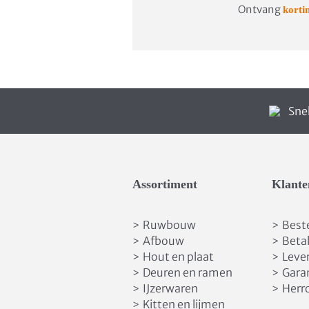
Ontvang
korti
Snel
Assortiment
Klante
Ruwbouw
Best
>
>
Afbouw
Beta
>
>
Hout en plaat
Leve
>
>
Deuren en ramen
Gara
>
>
IJzerwaren
Herr
>
>
Kitten en lijmen
>