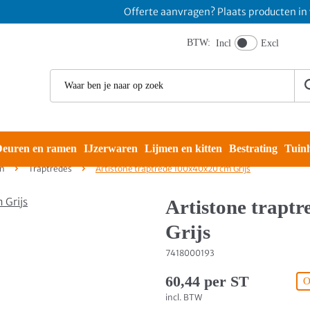
Offerte aanvragen? Plaats producten in wink
BTW:
Incl
Excl
euren en ramen
IJzerwaren
Lijmen en kitten
Bestrating
Tuin
n
Traptredes
Artistone traptrede 100x40x20 cm Grijs
Artistone trapt
Grijs
7418000193
60,44 per ST
O
incl. BTW