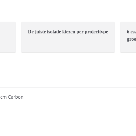
De juiste isolatie kiezen per projecttype
6 es
groo