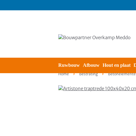
Ruwbouw
Afbouw
Hout en plaat
D
Home
Bestrating
Betonelemente