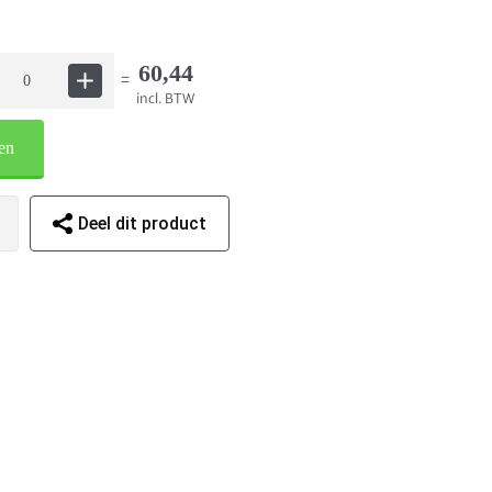
60,44
=
incl. BTW
en
Deel dit product