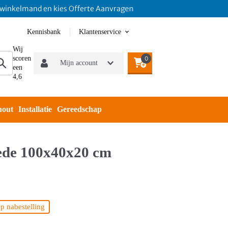
elmand en kies Offerte Aanvragen
Kennisbank
Klantenservice
Wij
scoren
0
Mijn account
een
4,6
hout
Installatie
Gereedschap
rede 100x40x20 cm
p nabestelling