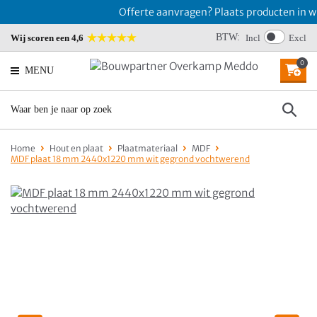
Offerte aanvragen? Plaats producten in win
BTW:
Wij scoren een 4,6
Incl
Excl
0
MENU
Home
Hout en plaat
Plaatmateriaal
MDF
MDF plaat 18 mm 2440x1220 mm wit gegrond vochtwerend