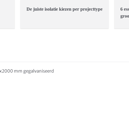
De juiste isolatie kiezen per projecttype
6 es
groo