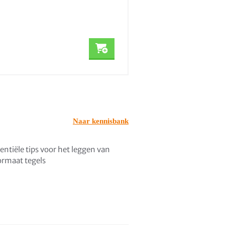
Zorgt voor een constante de
Hoge drukvastheid
Geschikt voor vloeren en fu
0,72
Vanaf
incl. BTW
Naar kennisbank