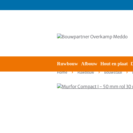
Ruwbouw
Afbouw
Hout en plaat
D
Home
Ruwbouw
Bouwstaal