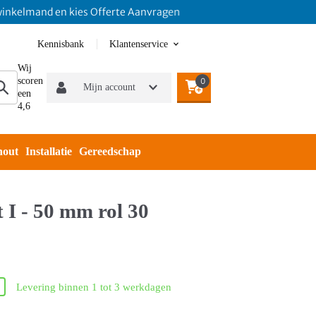
mand en kies Offerte Aanvragen
Kennisbank
Klantenservice
Wij
scoren
0
Mijn account
een
4,6
hout
Installatie
Gereedschap
I - 50 mm rol 30
Levering binnen 1 tot 3 werkdagen