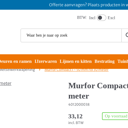
Offerte aanvragen? Plaats producten in winkel
BTW:
Incl
Excl
euren en ramen
IJzerwaren
Lijmen en kitten
Bestrating
Tuin
Metselwerkwapening
Murfor Compact I - 50 mm rol 30 meter
Murfor Compact 
meter
4012000038
33,12
Op voorraad
incl. BTW