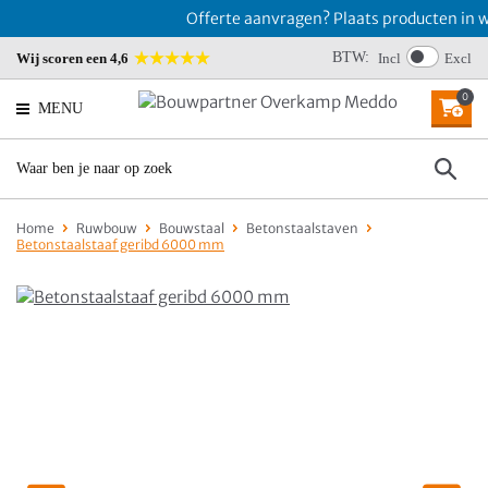
Offerte aanvragen? Plaats producten in wi
BTW:
Wij scoren een 4,6
Incl
Excl
0
MENU
Home
Ruwbouw
Bouwstaal
Betonstaalstaven
Betonstaalstaaf geribd 6000 mm