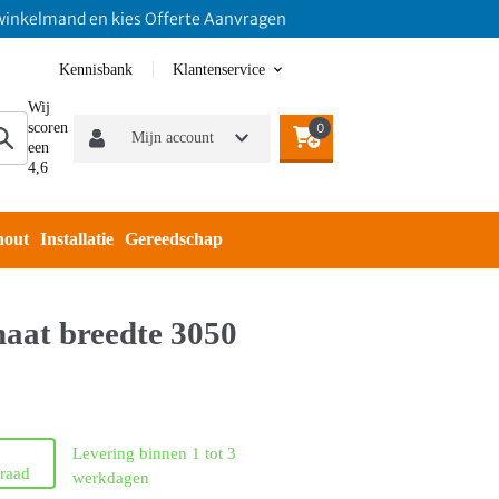
mand en kies Offerte Aanvragen
Kennisbank
Klantenservice
Wij
scoren
0
Mijn account
een
4,6
hout
Installatie
Gereedschap
aat breedte 3050
Levering binnen 1 tot 3
raad
werkdagen