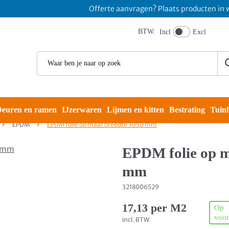
Offerte aanvragen? Plaats producten in winkel
BTW:
Incl
Excl
euren en ramen
IJzerwaren
Lijmen en kitten
Bestrating
Tuin
EPDM
EPDM folie op maat breedte 3050 mm
EPDM folie op m
mm
3218006529
17,13 per M2
Op
voor
incl. BTW