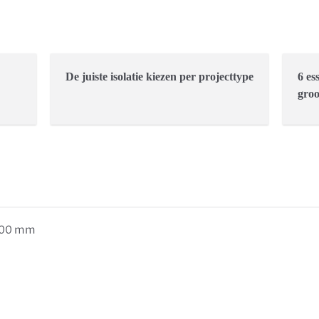
De juiste isolatie kiezen per projecttype
6 es
groo