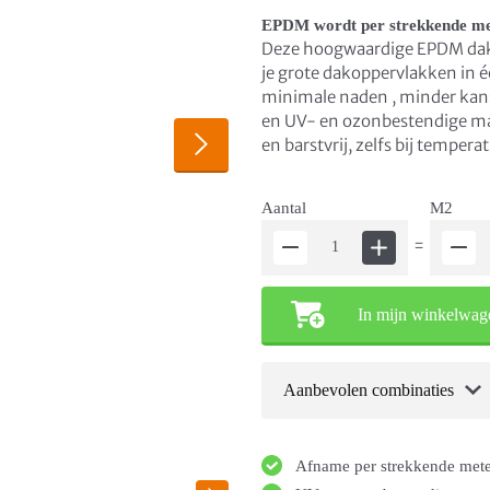
EPDM wordt per strekkende me
Deze hoogwaardige EPDM dakb
je grote dakoppervlakken in 
minimale naden , minder kans 
en UV- en ozonbestendige mater
en barstvrij, zelfs bij tempe
Aantal
M2
=
In mijn winkelwag
Aanbevolen combinaties
Afname per strekkende met