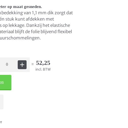
ter op maat gesneden.
edekking van 1,1 mm dik zorgt dat
één stuk kunt afdekken met
op lekkage. Dankzij het elastische
iaal blijft de folie blijvend flexibel
ratuurschommelingen.
52,25
=
incl. BTW
en
er