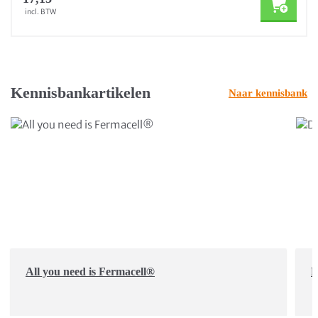
incl. BTW
Kennisbankartikelen
Naar kennisbank
All you need is Fermacell®
D