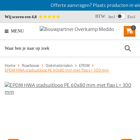
Offerte aanvragen? Plaats producten in win
BTW:
Wij scoren een 4,6
Incl
Excl
0
MENU
Home
Ruwbouw
Dakmaterialen
EPDM
EPDM HWA stadsuitloop PE 60x80 mm met flap L= 300 mm