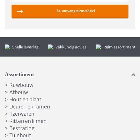
Ja, ontvang nieuwsbrief
Snelle levering
Vakkundig advies
Ruim assortiment
Assortiment
Ruwbouw
>
Afbouw
>
Hout en plaat
>
Deuren en ramen
>
IJzerwaren
>
Kitten en lijmen
>
Bestrating
>
Tuinhout
>