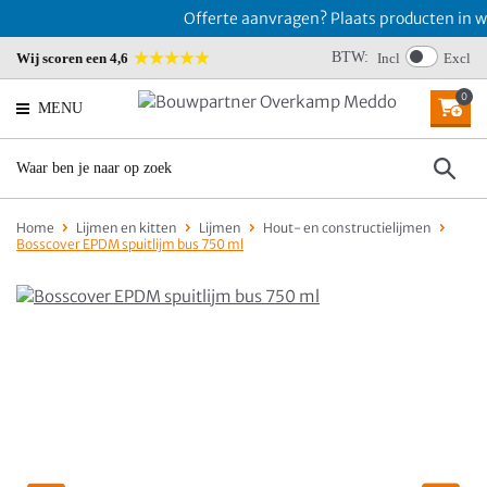
Offerte aanvragen? Plaats producten in wi
BTW:
Wij scoren een 4,6
Incl
Excl
0
MENU
Home
Lijmen en kitten
Lijmen
Hout- en constructielijmen
Bosscover EPDM spuitlijm bus 750 ml