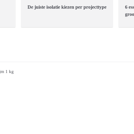
De juiste isolatie kiezen per projecttype
6 es
groo