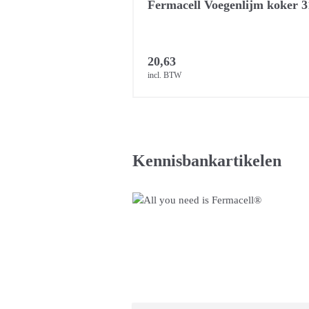
Fermacell Voegenlijm koker 3
20,63
incl. BTW
Kennisbankartikelen