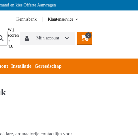
en kies Offerte Aanvragen
Kennisbank
Klantenservice
Wij
scoren
0
Mijn account
een
4,6
hout
Installatie
Gereedschap
ik
sklare, aromaatvrije contactlijm voor