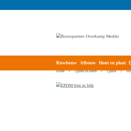
Ruwbouw
Afbouw
Hout en plaat
D
Home
Lijmen en kitten
Lijmen
Hou