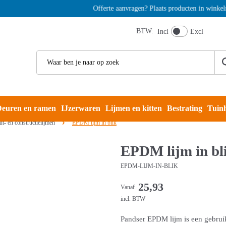
Offerte aanvragen? Plaats producten in winkelmand 
BTW:
Incl
Excl
euren en ramen
IJzerwaren
Lijmen en kitten
Bestrating
Tuin
t- en constructielijmen
EPDM lijm in blik
EPDM lijm in bl
EPDM-LIJM-IN-BLIK
25,93
Vanaf
incl. BTW
Pandser EPDM lijm is een gebruik