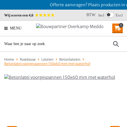
Offerte aanvragen? Plaats producten in w
BTW:
Wij scoren een 4,6
Incl
Excl
0
MENU
Home
Ruwbouw
Lateien
Betonlateien
Betonlatei voorgespannen 150x60 mm met waterhol