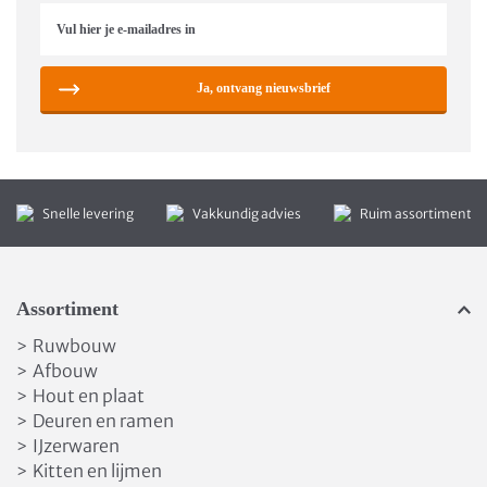
Ja, ontvang nieuwsbrief
Snelle levering
Vakkundig advies
Ruim assortiment
Assortiment
Ruwbouw
>
Afbouw
>
Hout en plaat
>
Deuren en ramen
>
IJzerwaren
>
Kitten en lijmen
>