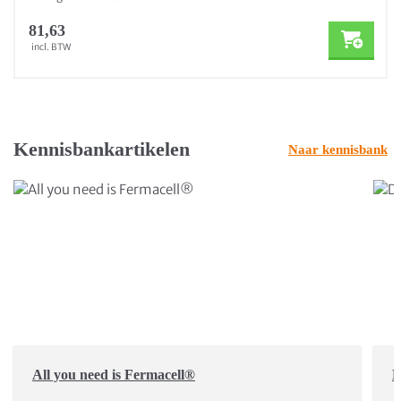
81,63
incl. BTW
Kennisbankartikelen
Naar kennisbank
All you need is Fermacell®
D