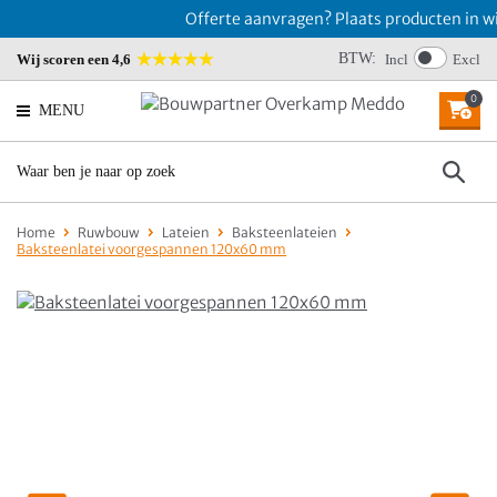
Offerte aanvragen? Plaats producten in win
BTW:
Wij scoren een 4,6
Incl
Excl
0
MENU
Home
Ruwbouw
Lateien
Baksteenlateien
Baksteenlatei voorgespannen 120x60 mm