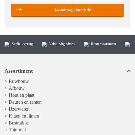
Ja, ontvang nieuwsbrief
Snelle levering
Vakkundig advies
Ruim assortiment
K
Assortiment
Ruwbouw
>
Afbouw
>
Hout en plaat
>
Deuren en ramen
>
IJzerwaren
>
Kitten en lijmen
>
Bestrating
>
Tuinhout
>