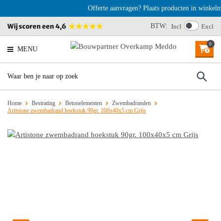
Offerte aanvragen? Plaats producten in winkelma
Wij scoren een 4,6
BTW:
Incl
Excl
0
MENU
Home
Bestrating
Betonelementen
Zwembadranden
Artistone zwembadrand hoekstuk 90gr. 100x40x5 cm Grijs