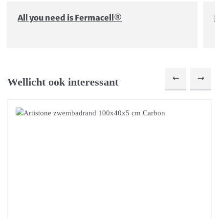
All you need is Fermacell®
D
Wellicht ook interessant