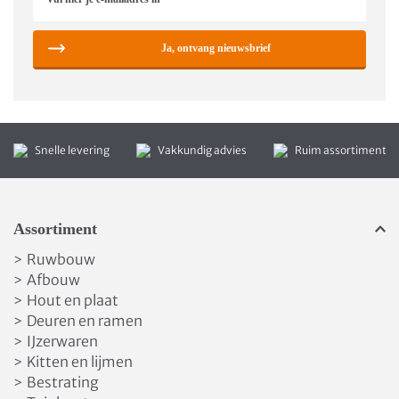
Ja, ontvang nieuwsbrief
Snelle levering
Vakkundig advies
Ruim assortiment
Assortiment
Ruwbouw
>
Afbouw
>
Hout en plaat
>
Deuren en ramen
>
IJzerwaren
>
Kitten en lijmen
>
Bestrating
>