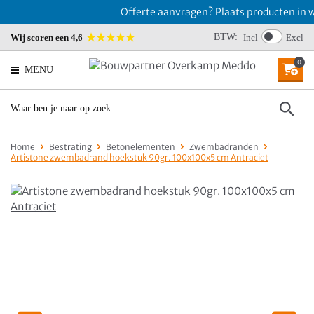
Offerte aanvragen? Plaats producten in w
BTW:
Wij scoren een 4,6
Incl
Excl
0
MENU
Home
Bestrating
Betonelementen
Zwembadranden
Artistone zwembadrand hoekstuk 90gr. 100x100x5 cm Antraciet