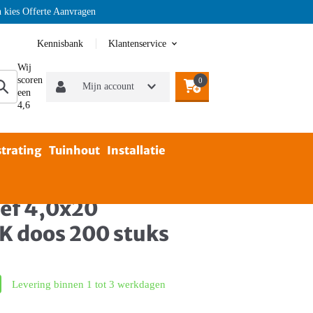
Offerte Aanvragen
Kennisbank
Klantenservice
Wij
scoren
0
Mijn account
een
4,6
trating
Tuinhout
Installatie
ef 4,0x20
CK doos 200 stuks
Levering binnen 1 tot 3 werkdagen