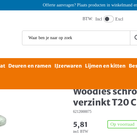
Offerte aanvragen? Plaats producten in winkelmand en kies 
BTW:
Incl
Excl
aat
Deuren en ramen
IJzerwaren
Lijmen en kitten
Bes
ies schroef 4,0x20 verzinkt T20 CK doos 200 stuks
Woodies schro
verzinkt T20 
6212000075
5,81
Op voorraad
incl. BTW