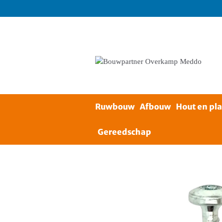
Ruwbouw
Afbouw
Hout en pl
Home
IJzerwaren
Schroeven
Wood
Gereedschap