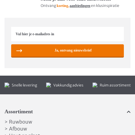
Ontvang
en klusinspiratie
korting,
aanbiedingen
Ja, ontvang nieuwsbrief
Snelle levering
Vakkundig advies
Ruim assortiment
Assortiment
Ruwbouw
>
Afbouw
>