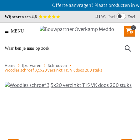
Offerte aanvragen? Plaats producten in win
BTW:
Wij scoren een 4,6
Incl
Excl
0
MENU
Home
IJzerwaren
Schroeven
Woodies schroef 3,5x20 verzinkt T15 VK doos 200 stuks