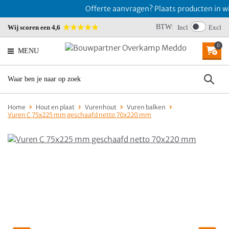
Offerte aanvragen? Plaats producten in win
BTW:
Wij scoren een 4,6
Incl
Excl
0
MENU
Home
Hout en plaat
Vurenhout
Vuren balken
Vuren C 75x225 mm geschaafd netto 70x220 mm