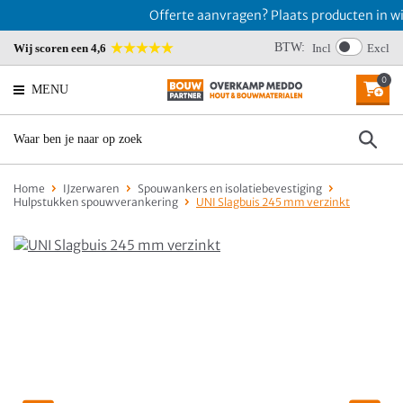
Offerte aanvragen? Plaats producten in win
BTW:
Wij scoren een 4,6
Incl
Excl
0
MENU
Home
IJzerwaren
Spouwankers en isolatiebevestiging
Hulpstukken spouwverankering
UNI Slagbuis 245 mm verzinkt