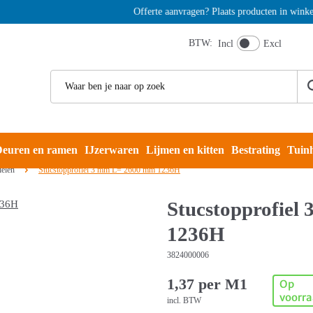
Offerte aanvragen? Plaats producten in winkelmand
BTW:
Incl
Excl
euren en ramen
IJzerwaren
Lijmen en kitten
Bestrating
Tuin
ielen
Stucstopprofiel 3 mm L= 2600 mm 1236H
Stucstopprofiel
1236H
3824000006
1,37 per M1
Op
voorr
incl. BTW