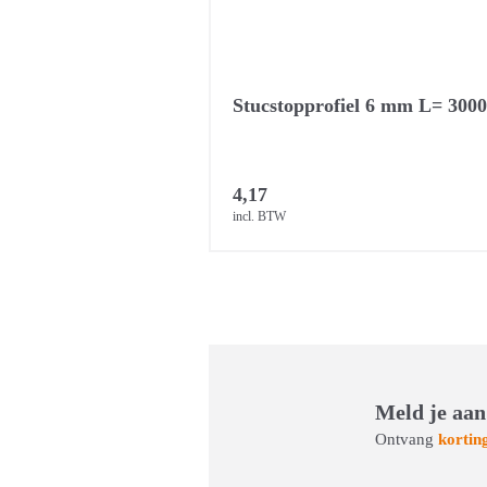
Stucstopprofiel 6 mm L= 30
4,17
incl. BTW
Meld je aan
Ontvang
kortin