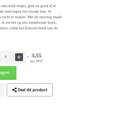
t stucwerk netjes, glad en goed af te
de rand tegen een stootje kan. Je
n recht te maken. Met de stucstop maak
 Je zet het op een uitstekende hoek,
meert, zodat het houvast heeft van de
3,55
=
incl. BTW
wagen
Deel dit product