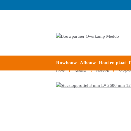
Ruwbouw
Afbouw
Hout en plaat
D
Home
Afbouw
Profielen
Stucprof