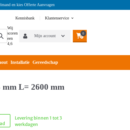
 en kies Offerte Aanvragen
Kennisbank
Klantenservice
Wij
scoren
0
Mijn account
een
4,6
hout
Installatie
Gereedschap
 3 mm L= 2600 mm
Levering binnen 1 tot 3
aad
werkdagen