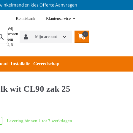
lmand en kies Offerte Aanvragen
Kennisbank
Klantenservice
Wij
scoren
0
Mijn account
een
4,6
hout
Installatie
Gereedschap
lk wit CL90 zak 25
Levering binnen 1 tot 3 werkdagen