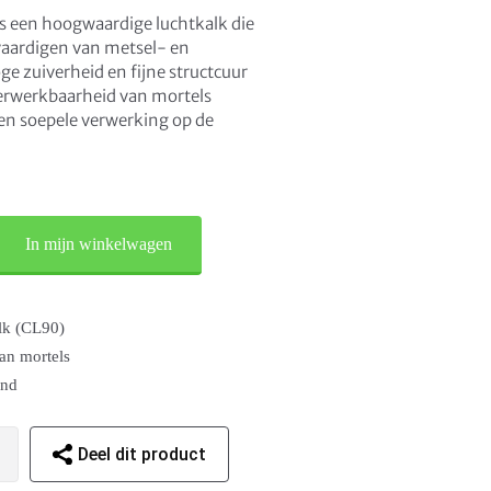
s een hoogwaardige luchtkalk die
vaardigen van metsel- en
ge zuiverheid en fijne structcuur
erwerkbaarheid van mortels
een soepele verwerking op de
In mijn winkelwagen
lk (CL90)
an mortels
end
Deel dit product