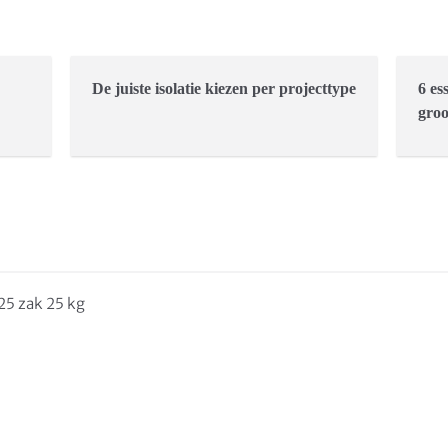
De juiste isolatie kiezen per projecttype
6 es
groo