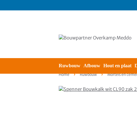
Ruwbouw
Afbouw
Hout en plaat
D
Home
Ruwbouw
Mortels en ceme