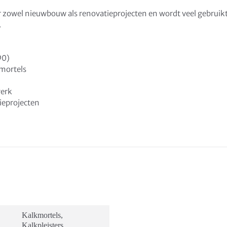
r zowel nieuwbouw als renovatieprojecten en wordt veel gebruikt
.
90)
 mortels
werk
tieprojecten
Kalkmortels
,
Kalkpleisters