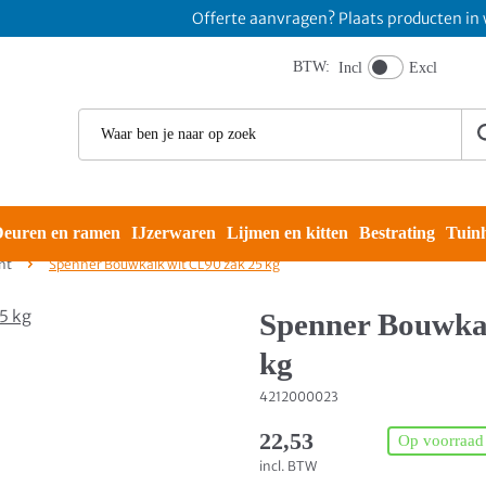
Offerte aanvragen? Plaats producten in winke
BTW:
Incl
Excl
euren en ramen
IJzerwaren
Lijmen en kitten
Bestrating
Tuin
nt
Spenner Bouwkalk wit CL90 zak 25 kg
Spenner Bouwka
kg
4212000023
22,53
Op voorraad
incl. BTW