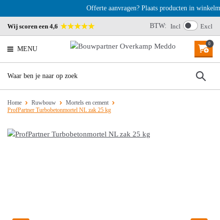
Offerte aanvragen? Plaats producten in winkelma
BTW:
Wij scoren een 4,6
Incl
Excl
0
MENU
Home
Ruwbouw
Mortels en cement
ProfPartner Turbobetonmortel NL zak 25 kg