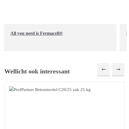
All you need is Fermacell®
D
Wellicht ook interessant