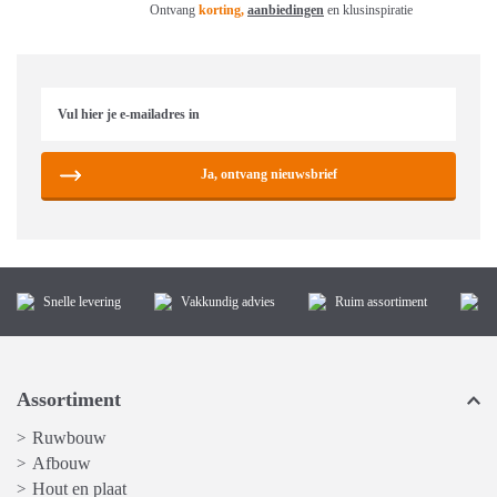
Ontvang
korting,
aanbiedingen
en klusinspiratie
Ja, ontvang nieuwsbrief
Snelle levering
Vakkundig advies
Ruim assortiment
K
Assortiment
Ruwbouw
>
Afbouw
>
Hout en plaat
>