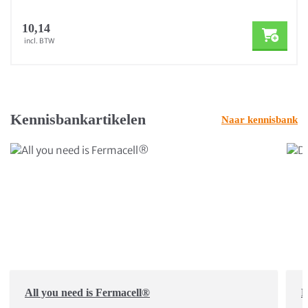
10,14
incl. BTW
Kennisbankartikelen
Naar kennisbank
All you need is Fermacell®
D