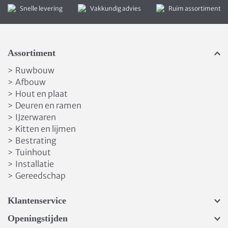
Snelle levering
Vakkundig advies
Ruim assortiment
Assortiment
Ruwbouw
>
Afbouw
>
Hout en plaat
>
Deuren en ramen
>
IJzerwaren
>
Kitten en lijmen
>
Bestrating
>
Tuinhout
>
Installatie
>
Gereedschap
>
Klantenservice
Openingstijden