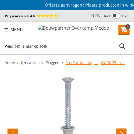
Offerte aanvragen? Plaats producten in winke
BTW:
Wij scoren een 4,6
Incl
Excl
0
MENU
Home
IJzerwaren
Pluggen
ProfPartner slagplug 8x100 25 st/ds