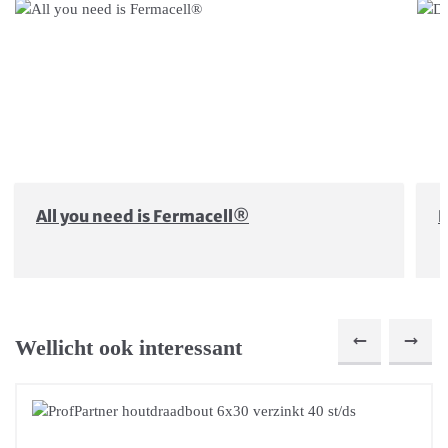
All you need is Fermacell®
D
Wellicht ook interessant