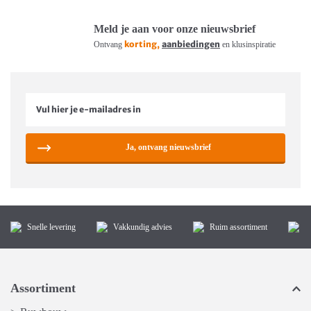
Meld je aan voor onze nieuwsbrief
korting,
aanbiedingen
Ontvang
en klusinspiratie
Ja, ontvang nieuwsbrief
Snelle levering
Vakkundig advies
Ruim assortiment
K
Assortiment