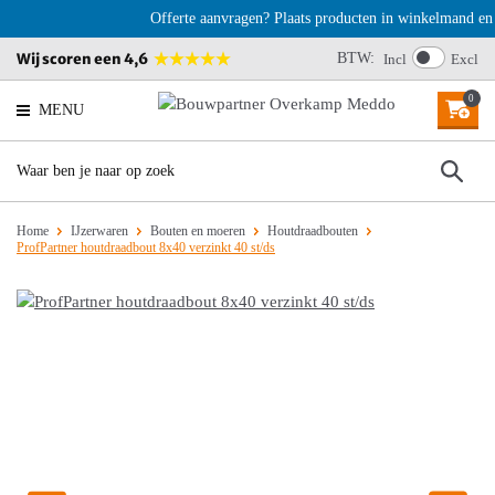
Offerte aanvragen? Plaats producten in winkelmand en k
Wij scoren een 4,6
BTW:
Incl
Excl
0
MENU
Home
IJzerwaren
Bouten en moeren
Houtdraadbouten
ProfPartner houtdraadbout 8x40 verzinkt 40 st/ds